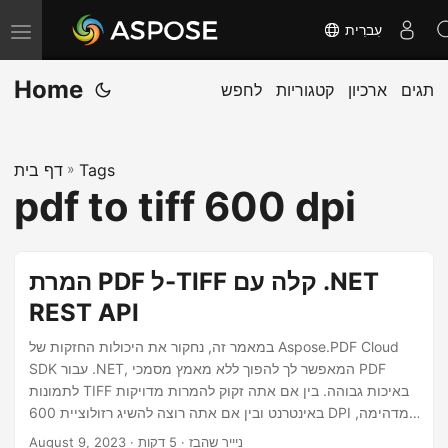
עִברִית
T
o
Home
תגים
ארכיון
קטגוריות
לחפש
g
g
l
Tags
»
דף בית
e
pdf to tiff 600 dpi
n
a
v
המרת PDF ל-TIFF קלה עם .NET
i
REST API
g
a
במאמר זה, נחקור את היכולות החזקות של Aspose.PDF Cloud
SDK עבור .NET, המאפשר לך להפוך ללא מאמץ מסמכי PDF
t
לתמונות TIFF באיכות גבוהה. בין אם אתה זקוק להמרות מדויקות
i
באינטרנט ובין אם אתה רוצה להשיג רזולוציית 600 DPI מדהימה,
o
המדריך שלנו ילווה אותך בתהליך של השגת תוצאות יוצאות דופן.
· ניייר שהבז · 5 דקות
August 9, 2023