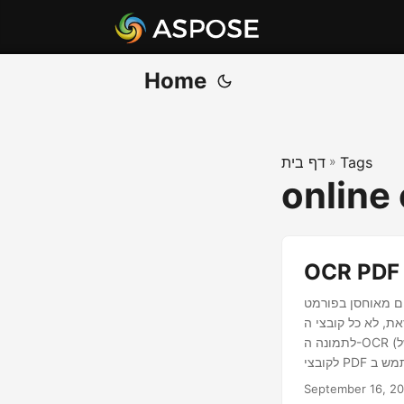
Home
Tags
»
דף בית
online 
חסן בפורמט PDF. עם
 לא כל קובצי ה-PDF נוצרים שווים, ורבים הם פשוט קבצים מבוססי תמונה שקשה לחפש או לערוך. כאן נכנס
לתמונה ה-OCR (זיהוי תווים אופטי). בעזרת הכוח של OCR, אתה יכול להמיר בקלות קובצי PDF מבוססי תמונה
לקובצי PDF הניתנים לחיפוש, מה שמקל עליהם לחפש, לערוך ולשתף אותם. בבלוג זה, נחקור כיצד להשתמש ב-
September 16, 2