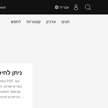
עִברִית
bout
תגים
ארכיון
קטגוריות
לחפש
OCR PDF מקוון ב-Java. המר תמונה PDF ל-
בעול