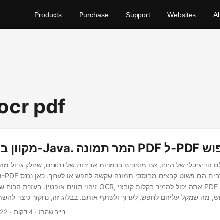
Products
Purchase
Support
Websites
A
ocr pdf
PDF ניתן לחיפוש
ם הדיגיטלי של היום, אנו מוצפים בכמויות אדירות של נתונים, שחלק גדול מהם מאו
זאת,
OCR כדי להמיר קובצי PDF של תמונות לקובצי PDF הניתנים לחיפוש באמצעות Java.
· ניייר שהבז · 4 דקות
022