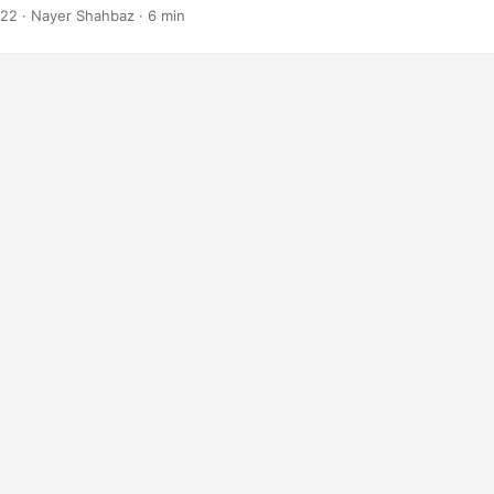
lement convertir des PDF basés sur des images en PDF interrogeables
022
· Nayer Shahbaz · 6 min
modification et le partage. Dans ce blog, nous allons explorer comment
es images PDF en PDF consultables à l’aide de Java.