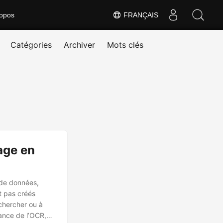
opos
FRANÇAIS
Catégories
Archiver
Mots clés
age en
 de données,
t pas créés
chercher ou à
sance de l’OCR,