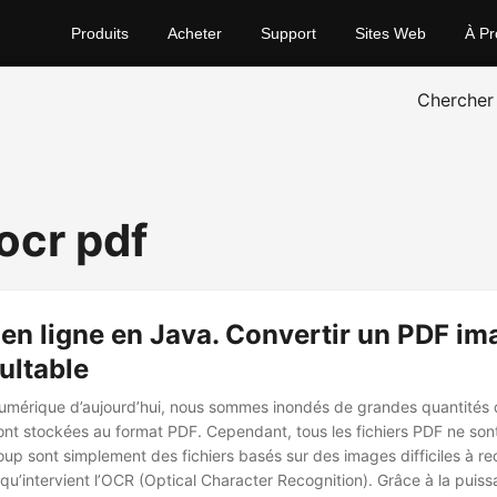
Produits
Acheter
Support
Sites Web
À Pr
Chercher
ocr pdf
n ligne en Java. Convertir un PDF im
ultable
umérique d’aujourd’hui, nous sommes inondés de grandes quantités
sont stockées au format PDF. Cependant, tous les fichiers PDF ne son
up sont simplement des fichiers basés sur des images difficiles à re
à qu’intervient l’OCR (Optical Character Recognition). Grâce à la puis