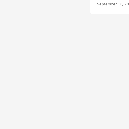
vous pouvez faci
September 16, 2
la recherche, la 
pour convertir d