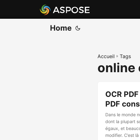
Home
Accueil
»
Tags
online 
OCR PDF e
PDF cons
Dans le monde n
dont la plupart 
égaux, et beauco
modifier. C’est l