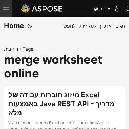
עִברִית
T
o
Home
תגים
ארכיון
קטגוריות
לחפש
g
g
l
Tags
»
דף בית
e
merge worksheet
n
a
online
v
i
g
מיזוג חוברות עבודה של Excel
a
באמצעות Java REST API - מדריך
t
מלא
i
o
מיזוג חוברות עבודה של Excel חיוני לאיחוד נתונים ממקורות
מרובים לקובץ אחד ומלוכד, המאפשר ניתוח ודיווח יעילים. מאמר