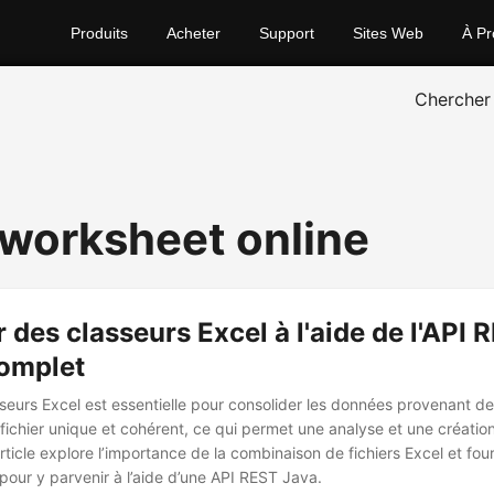
Produits
Acheter
Support
Sites Web
À Pr
Chercher
worksheet online
 des classeurs Excel à l'aide de l'API
complet
sseurs Excel est essentielle pour consolider les données provenant de
fichier unique et cohérent, ce qui permet une analyse et une créatio
article explore l’importance de la combinaison de fichiers Excel et fou
pour y parvenir à l’aide d’une API REST Java.