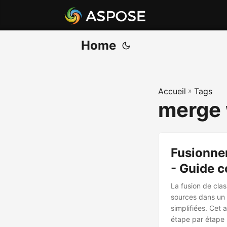
Home
Accueil
»
Tags
merge 
Fusionner
- Guide 
La fusion de cla
sources dans un 
simplifiées. Cet 
étape par étape 