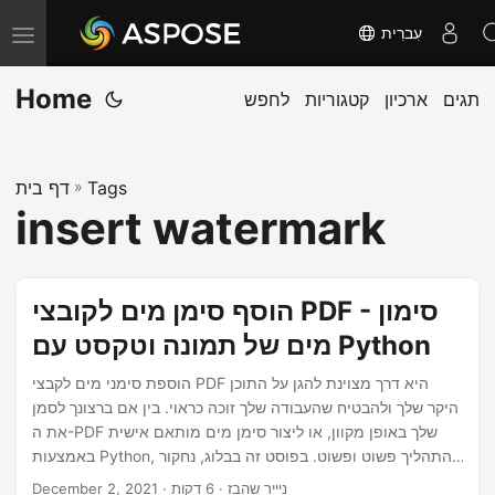
עִברִית
T
o
Home
תגים
ארכיון
קטגוריות
לחפש
g
g
l
Tags
»
דף בית
e
insert watermark
n
a
v
הוסף סימן מים לקובצי PDF - סימון
i
מים של תמונה וטקסט עם Python
g
a
הוספת סימני מים לקבצי PDF היא דרך מצוינת להגן על התוכן
היקר שלך ולהבטיח שהעבודה שלך זוכה כראוי. בין אם ברצונך לסמן
t
את ה-PDF שלך באופן מקוון, או ליצור סימן מים מותאם אישית
i
באמצעות Python, התהליך פשוט ופשוט. בפוסט זה בבלוג, נחקור
o
כיצד להוסיף סימן מים לקובצי PDF, הן עם כלים מקוונים והן
· ניייר שהבז · 6 דקות
December 2, 2021