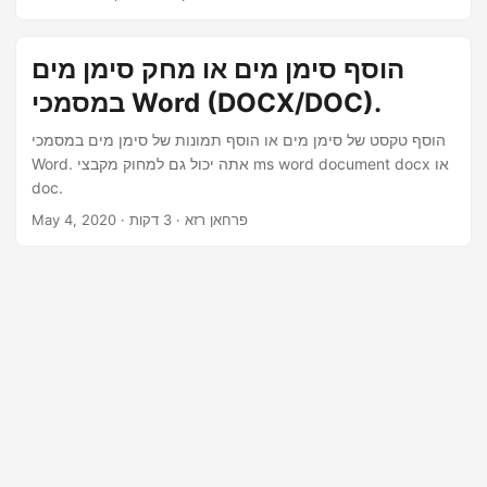
n
באמצעות Python. בין אם ברצונך להוסיף סימן מים לטקסט, או
להוסיף סימן מים לתמונה, מדריך זה יראה לך כיצד להוסיף סימן
מים ב-PDF באינטרנט וכיצד להוסיף סימן מים ל-PDF בחינם.
הוסף סימן מים או מחק סימן מים
במסמכי Word (DOCX/DOC).
הוסף טקסט של סימן מים או הוסף תמונות של סימן מים במסמכי
Word. אתה יכול גם למחוק מקבצי ms word document docx או
doc.
· פרחאן רזא · 3 דקות
May 4, 2020