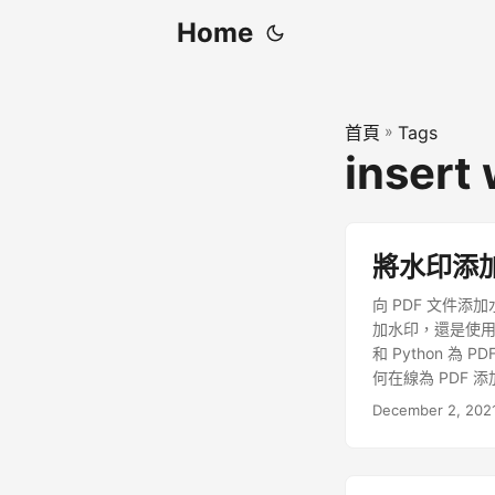
Home
首頁
»
Tags
insert
將水印添加到
向 PDF 文件
加水印，還是使用
和 Python 
何在線為 PDF 添
cURL 命令添加文
December 2, 202
允許您從演示文稿中
REST API，
TeX、SVG、X