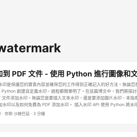
 watermark
 PDF 文件 - 使用 Python 進行圖像
添加水印是保護您的寶貴內容並確保您的工作得到正確記入的好方法。無論您想在
 Python 創建自定義水印，過程都簡單明了。在這篇博文中，我們將探
為 PDF 文件添加水印。無論您是要插入文本水印，還是要添加圖片水印，本
加水印以及如何免費為 PDF 添加水印。 插入水印 API 使用 Python 將水
本水印 使用 cURL 命令添加圖片水印 信息：Aspose 提供免費的在線 Powe
1
· 奈耶·沙赫巴茲 · 3 分鐘
向演示文稿添加水印 和刪除水印。 插入水印 API Aspose.PDF Clou
提供創建、操作和呈現 PDF 文件為各種輸出格式的功能。它還使您能夠加載 EP
ML 等文件，並將它們保存為 PDF 格式更少的代碼行。該 API 最令人驚