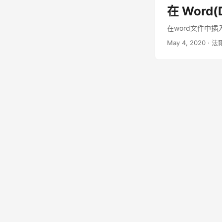
台的功能。在任何平
在 Wor
Acrobat 或
安裝 Aspose.PDF
在word文件中插
GitHub 存
May 4, 2020
· 法