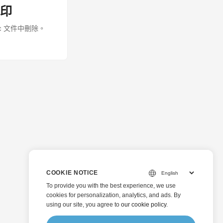
Adobe
水印
，因此我們需要首先
K 可通過 PIP 和
oc 文件中刪除。
SDK。
COOKIE NOTICE
To provide you with the best experience, we use
cookies for personalization, analytics, and ads. By
using our site, you agree to
our cookie policy
.