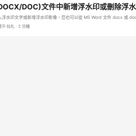
台(包括桌面、Web 或移動設備)上實施和利用 PDF 處理功能。無需安裝 
d(DOCX/DOC)文件中新增浮水印或刪除浮
其他應用程序即可滿足您的要求。 由於我們在本文中的重點是 Python 語言
 Cloud SDK for Python，它是 Aspose.PDF Cloud API 的包裝器。 SD
入浮水印文字或新增浮水印影像。您也可以從 MS Word 文件 docx 或 d
儲庫下載。所以請在終端/命令提示符下執行以下命令，在系統上安裝最新版本的
爾汗·拉扎 · 2 分鐘