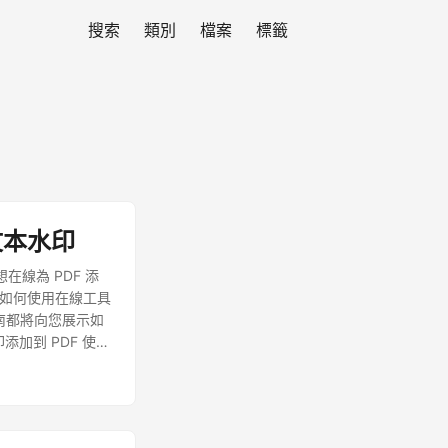
搜索
類別
檔案
標籤
和文本水印
線為 PDF 添
討如何使用在線工具
指南都將向您展示如
印添加到 PDF 使用
rPoint 工具，
d 是我們屢獲殊榮的
UB、HTML、
奇的部分是其獨立於平