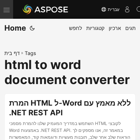
עִברִית
T
o
Home
תגים
ארכיון
קטגוריות
לחפש
g
g
l
Tags
»
דף בית
e
html to word
n
a
document converter
v
i
g
המרת HTML ל-Word ללא מאמץ עם
a
.NET REST API
t
השתמש במדריך המעמיק שלנו להמרת מסמכי HTML לקובצי
i
Word באמצעות .NET REST API. במאמר זה, אנו מספקים לך
o
הוראות שלב אחר שלב, תובנות מעשיות ודוגמאות קוד, המאפשרות