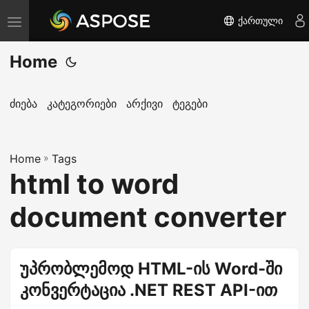
ქართული
T
o
Home
g
g
l
ძიება
კატეგორიები
არქივი
ტეგები
e
n
Home
a
»
Tags
html to word
v
i
document converter
g
a
t
უპრობლემოდ HTML-ის Word-ში
i
კონვერტაცია .NET REST API-ით
o