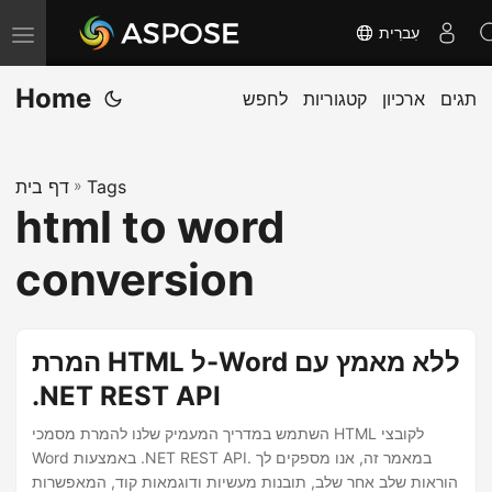
עִברִית
T
o
Home
תגים
ארכיון
קטגוריות
לחפש
g
g
l
Tags
»
דף בית
e
html to word
n
a
conversion
v
i
g
המרת HTML ל-Word ללא מאמץ עם
a
.NET REST API
t
השתמש במדריך המעמיק שלנו להמרת מסמכי HTML לקובצי
i
Word באמצעות .NET REST API. במאמר זה, אנו מספקים לך
o
הוראות שלב אחר שלב, תובנות מעשיות ודוגמאות קוד, המאפשרות