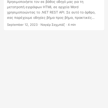
η
Χρησιμοποιήστε τον σε βάθος οδηγό μας για τη
μετατροπή εγγράφων HTML σε αρχεία Word
ς
χρησιμοποιώντας το .NET REST API. Σε αυτό το άρθρο,
σας παρέχουμε οδηγίες βήμα προς βήμα, πρακτικές
πληροφορίες και δείγματα κώδικα, δίνοντάς σας τη
September 12, 2023
· Ναγιέρ Σαχμπάζ · 4 min
δυνατότητα να επιτύχετε αβίαστα τη μετατροπή HTML σε
DOCX.