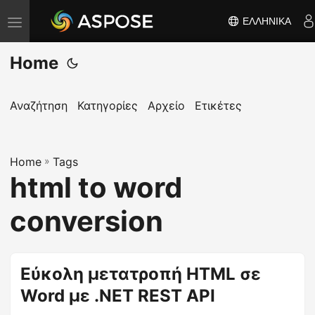
ΕΛΛΗΝΙΚΆ
Ε
ν
Home
α
λ
λ
Αναζήτηση
Κατηγορίες
Αρχείο
Ετικέτες
α
γ
Home
ή
»
Tags
html to word
π
λ
conversion
ο
ή
γ
Εύκολη μετατροπή HTML σε
η
Word με .NET REST API
σ