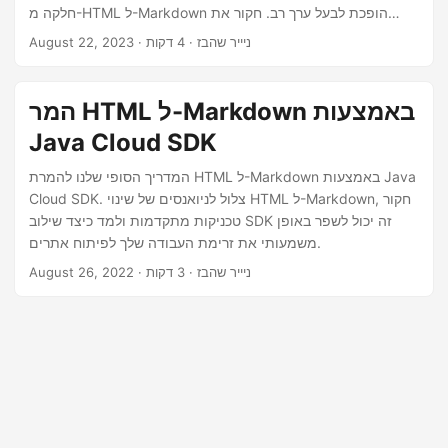
n
חלקה מ-HTML ל-Markdown הופכת לבעל ערך רב. חקור את
התהליך שלב אחר שלב של המרת ‘html ל-Markdown’ באמצעות
· ניייר שהבז · 4 דקות
August 22, 2023
.NET REST API, על מנת להבטיח שהתוכן שלך ישמור על המהות
שלו תוך התאמה למבנה היעיל של Markdown.
המר HTML ל-Markdown באמצעות
Java Cloud SDK
המדריך הסופי שלנו להמרת HTML ל-Markdown באמצעות Java
Cloud SDK. צלול לניואנסים של שינוי HTML ל-Markdown, חקור
טכניקות מתקדמות ולמד כיצד שילוב SDK זה יכול לשפר באופן
משמעותי את זרימת העבודה שלך לפיתוח אתרים.
· ניייר שהבז · 3 דקות
August 26, 2022