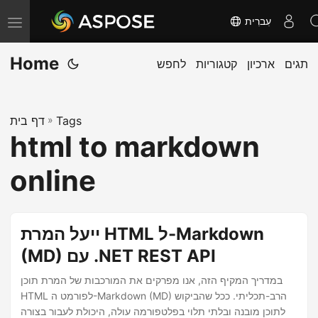
עִברִית
T
o
Home
תגים
ארכיון
קטגוריות
לחפש
g
g
l
Tags
»
דף בית
e
html to markdown
n
a
online
v
i
g
ייעל המרת HTML ל-Markdown
a
(MD) עם .NET REST API
t
במדריך המקיף הזה, אנו מפרקים את המורכבות של המרת תוכן
i
HTML לפורמט ה-Markdown (MD) הרב-תכליתי. ככל שהביקוש
o
לתוכן מובנה ובלתי תלוי בפלטפורמה עולה, היכולת לעבור בצורה