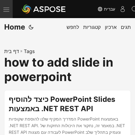
עִברִית
T
o
Home
תגים
ארכיון
קטגוריות
לחפש
g
g
l
Tags
»
דף בית
e
how to add slide in
n
a
powerpoint
v
i
g
כיצד להוסיף PowerPoint Slides
a
באמצעות .NET REST API
t
המדריך המקיף שלנו להוספת שקופיות PowerPoint באמצעות
i
.NET REST API. במאמר זה, נחקור את היכולות החזקות של .NET
o
REST API לעבודה עם מצגות PowerPoint ונעמיק בתהליך שלב