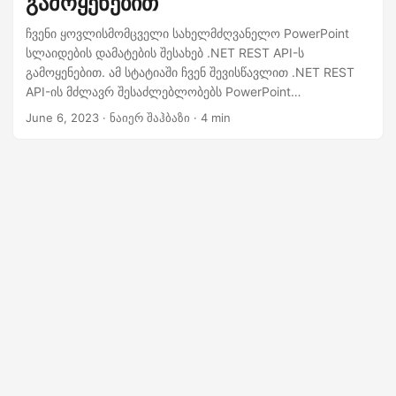
გამოყენებით
n
ჩვენი ყოვლისმომცველი სახელმძღვანელო PowerPoint
სლაიდების დამატების შესახებ .NET REST API-ს
გამოყენებით. ამ სტატიაში ჩვენ შევისწავლით .NET REST
API-ის მძლავრ შესაძლებლობებს PowerPoint
პრეზენტაციებთან მუშაობისთვის და ჩავუღრმავდებით
June 6, 2023
· ნაიერ შაჰბაზი · 4 min
ნაბიჯ-ნაბიჯ პროცესს პროგრამულად დაამატოთ სლაიდები
თქვენს პრეზენტაციებზე. თუ თქვენ ეძებთ სლაიდების
შექმნის ავტომატიზირებას, თქვენი პრეზენტაციის
გენერირების სამუშაო პროცესის გაუმჯობესებას ან
სლაიდების ჩასმის თქვენს მორგებულ აპლიკაციაში
ინტეგრირებას, ეს სახელმძღვანელო მოგაწვდით
აუცილებელ ცოდნას და კოდის მაგალითებს თქვენი
მიზნების ეფექტურად და ეფექტურად მიღწევისთვის.