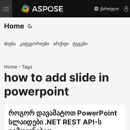
ქართული
T
o
Home
g
g
l
ძიება
კატეგორიები
არქივი
ტეგები
e
n
Home
a
»
Tags
how to add slide in
v
i
powerpoint
g
a
t
როგორ დავამატოთ PowerPoint
i
სლაიდები .NET REST API-ს
o