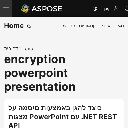
עִברִית
T
o
Home
תגים
ארכיון
קטגוריות
לחפש
g
g
l
Tags
»
דף בית
e
encryption
n
a
powerpoint
v
i
presentation
g
a
t
כיצד להגן באמצעות סיסמה על
i
מצגות PowerPoint עם .NET REST
o
API