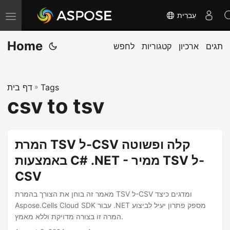
עִברִית
T
o
Home
תגים
ארכיון
קטגוריות
לחפש
g
g
l
Tags
»
דף בית
e
csv to tsv
n
a
v
המרת TSV ל-CSV קלה ופשוטה
i
באמצעות C# .NET - ממיר TSV ל-
g
CSV
a
t
מאמר זה בוחן את הצורך בהמרת TSV ל-CSV ומדגים כיצד
i
Aspose.Cells Cloud SDK עבור .NET מספק פתרון יעיל לביצוע
המרה זו בצורה מדויקת וללא מאמץ.
o