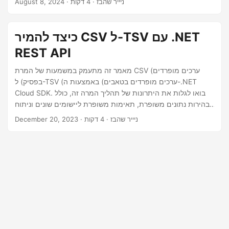
· ניייר שהבז · 4 דקות
August 8, 2024
n
כיצד להמיר CSV ל-TSV עם .NET
REST API
מאמר זה מתעמק במשמעות של המרת CSV (ערכים מופרדים
בפסיק) ל-TSV (ערכים מופרדים בטאבים) באמצעות ה-.NET
Cloud SDK. בואו לגלות את היתרונות של תהליך המרה זה, כולל
בהירות נתונים משופרת, תאימות משופרת ליישומים שונים וניתוח
נתונים פשוט יותר.
· ניייר שהבז · 4 דקות
December 20, 2023