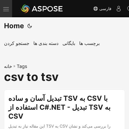
فارسی
T
o
Home
g
g
l
برچسب ها
بایگانی
دسته بندی ها
جستجو کردن
e
n
Tags
»
a
خانه
csv to tsv
v
i
g
تبدیل آسان و ساده TSV به CSV با
a
استفاده از C#.NET - تبدیل TSV به
t
i
CSV
o
این مقاله نیاز به تبدیل TSV به CSV را بررسی می‌کند و نشان