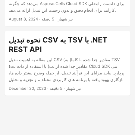
n
می‌دهد که چگونه Aspose.Cells Cloud SDK برای دات‌نت راه‌حلی
کارآمد برای انجام دقیق و بدون زحمت این تبدیل ارائه می‌دهد.
· نیر شهباز · 5 دقیقه
August 8, 2024
نحوه تبدیل CSV به TSV با .NET
REST API
این مقاله به اهمیت تبدیل CSV (مقادیر جدا شده با کاما) به TSV
(مقادیر جدا شده از تب) با استفاده از دات نت Cloud SDK می
پردازد. بیایید مزایای این فرآیند تبدیل، از جمله وضوح بیشتر داده ها،
سازگاری بهبود یافته با برنامه های کاربردی مختلف، و تجزیه و تحلیل
داده های ساده را کشف کنیم.
· نیر شهباز · 5 دقیقه
December 20, 2023