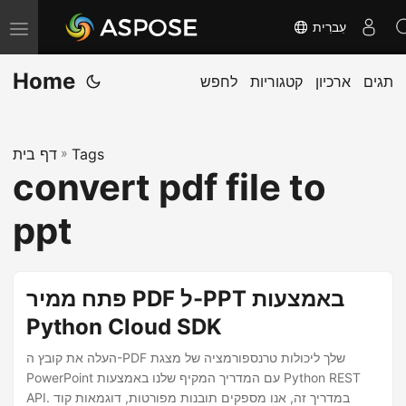
עִברִית
T
o
Home
תגים
ארכיון
קטגוריות
לחפש
g
g
l
Tags
»
דף בית
e
convert pdf file to
n
a
ppt
v
i
g
פתח ממיר PDF ל-PPT באמצעות
a
Python Cloud SDK
t
העלה את קובץ ה-PDF שלך ליכולות טרנספורמציה של מצגת
i
PowerPoint עם המדריך המקיף שלנו באמצעות Python REST
o
API. במדריך זה, אנו מספקים תובנות מפורטות, דוגמאות קוד