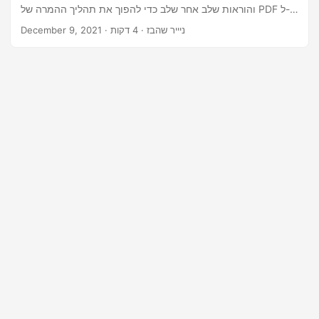
n
והוראות שלב אחר שלב כדי להפוך את תהליך ההמרה של PDF ל-
PowerPoint ליעיל ונגיש.
· ניייר שהבז · 4 דקות
December 9, 2021