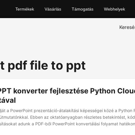
Termékek
Vásárlás
Támogatás
Webhelyek
Keresé
 pdf file to ppt
PPT konverter fejlesztése Python Clo
tával
jlját a PowerPoint prezentáció-átalakítási képességei közé a Python
útmutatónkkal. Ebben az oktatóanyagban részletes betekintést, kó
sításokat adunk a PDF-ből PowerPoint konvertálási folyamat hatékon