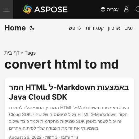
עִברִית
T
o
Home
תגים
ארכיון
קטגוריות
לחפש
g
g
l
Tags
»
דף בית
e
convert html to md
n
a
v
המר HTML ל-Markdown באמצעות
i
Java Cloud SDK
g
a
המדריך הסופי שלנו להמרת HTML ל-Markdown באמצעות Java
Cloud SDK. צלול לניואנסים של שינוי HTML ל-Markdown, חקור
t
טכניקות מתקדמות ולמד כיצד שילוב SDK זה יכול לשפר באופן
i
משמעותי את זרימת העבודה שלך לפיתוח אתרים.
o
· ניייר שהבז · 3 דקות
August 26, 2022