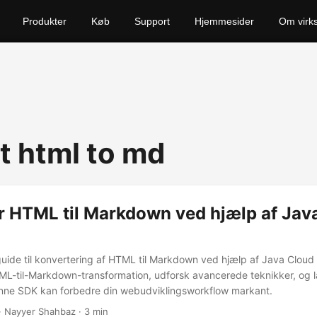
Produkter
Køb
Support
Hjemmesider
Om virk
t html to md
r HTML til Markdown ved hjælp af Jav
 guide til konvertering af HTML til Markdown ved hjælp af Java Cloud
L-til-Markdown-transformation, udforsk avancerede teknikker, og 
enne SDK kan forbedre din webudviklingsworkflow markant.
· Nayyer Shahbaz · 3 min