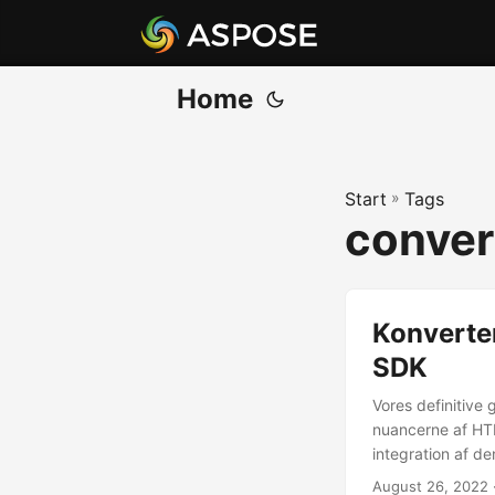
Home
Start
»
Tags
conver
Konverte
SDK
Vores definitive
nuancerne af HTM
integration af d
August 26, 2022