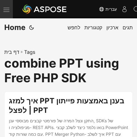
עִברִית
T
o
Home
תגים
ארכיון
קטגוריות
לחפש
g
g
l
Tags
»
דף בית
e
combine PPT using
n
a
Free PHP SDK
v
i
g
איך למזג PPT בענן באמצעות פייתון
a
| לפצל PPT
t
התקן ונצל המרה של פורמטי קבצים מבוססי ענן, SDKs של
i
מניפולציה ו- REST APIs. בואו נלמד כיצד לשלב קבצי PowerPoint
o
עם כמה שורות קוד. PPT Merger Python- איך לשלב PPT עם