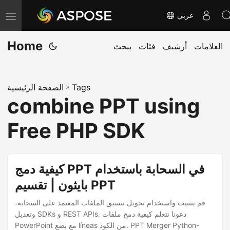
عربي
T
o
Home
العلامات
أرشيف
فئات
يبحث
g
g
l
Tags
»
الصفحة الرئيسية
e
combine PPT using
n
a
Free PHP SDK
v
i
g
كيفية دمج PPT في السحابة باستخدام
a
بايثون | تقسيم PPT
t
قم بتثبيت واستخدام تحويل تنسيق الملفات المعتمد على السحابة،
i
وتعديل SDKs و REST APIs. دعونا نتعلم كيفية دمج ملفات
o
PowerPoint مع بضع líneas من الكود. PPT Merger Python-