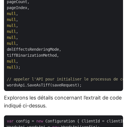
pageCount,

null
null
null
null
null
null
,

dmlEffectsRenderingMode,

null
null
);

// appeler l'API pour initialiser le processus de con
Explorons les détails concernant l’extrait de code
indiqué ci-dessus.
var
 config = 
new
 Configuration { ClientId = clientID,