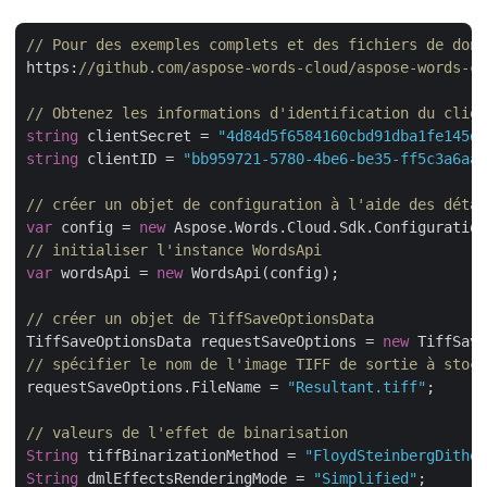
// Pour des exemples complets et des fichiers de donn
https:
//github.com/aspose-words-cloud/aspose-words-cl
// Obtenez les informations d'identification du clien
string
 clientSecret = 
"4d84d5f6584160cbd91dba1fe145db
string
 clientID = 
"bb959721-5780-4be6-be35-ff5c3a6aa4
// créer un objet de configuration à l'aide des détai
var
 config = 
new
// initialiser l'instance WordsApi
var
 wordsApi = 
new
 WordsApi(config);

// créer un objet de TiffSaveOptionsData
TiffSaveOptionsData requestSaveOptions = 
new
// spécifier le nom de l'image TIFF de sortie à stock
requestSaveOptions.FileName = 
"Resultant.tiff"
;

// valeurs de l'effet de binarisation
String
 tiffBinarizationMethod = 
"FloydSteinbergDither
String
 dmlEffectsRenderingMode = 
"Simplified"
;
