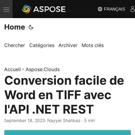
FRANÇAIS
B
a
Home
s
c
u
Chercher
Catégories
Archiver
Mots clés
l
e
Accueil
r
»
Aspose.Clouds
Conversion facile de
l
a
Word en TIFF avec
n
a
l'API .NET REST
v
i
September 18, 2023
· Nayyer Shahbaz · 5 min
g