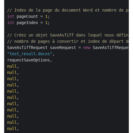
// Index de la page du document Word et nombre de pag
int
 pageCount = 
1
int
 pageIndex = 
1
;

// Créez un objet SaveAsTiff dans lequel nous définis
// nombre de pages à convertir et index de départ des
SaveAsTiffRequest saveRequest = 
new
"test_result.docxs"
,

null
null
null
null
null
null
null
null
null
null
null
,
