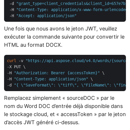
 -d 
"grant_type=client_credentials&client_id=657e7b18
 -H 
"Content-Type: application/x-www-form-urlencoded"
 -H 
"Accept: application/json"
Une fois que nous avons le jeton JWT, veuillez
exécuter la commande suivante pour convertir le
HTML au format DOCX.
curl
 -v 
"https://api.aspose.cloud/v4.0/words/{sourceD
-X PUT \

-H 
"Authorization: Bearer {accessToken}"
 \

-H 
"Content-Type: application/json"
 \

-d 
"{ \"SaveFormat\": \"tiff\", \"FileName\": \"final
Remplacez simplement « sourceDOC » par le
nom du Word DOC d’entrée déjà disponible dans
le stockage cloud, et « accessToken » par le jeton
d’accès JWT généré ci-dessus.