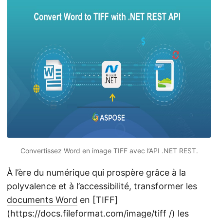
a
t
i
o
n
Convertissez Word en image TIFF avec l’API .NET REST.
À l’ère du numérique qui prospère grâce à la
polyvalence et à l’accessibilité, transformer les
documents Word
en [TIFF]
(
https://docs.fileformat.com/image/tiff
/) les