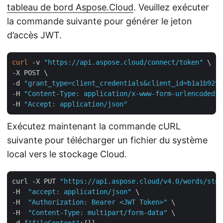
tableau de bord Aspose.Cloud
. Veuillez exécuter
la commande suivante pour générer le jeton
d’accès JWT.
curl
 -v 
"https://api.aspose.cloud/connect/token"
 \

-X POST \

-d 
"grant_type=client_credentials&client_id=b1a1b925-
-H 
"Content-Type: application/x-www-form-urlencoded"
 
-H 
"Accept: application/json"
Exécutez maintenant la commande cURL
suivante pour télécharger un fichier du système
local vers le stockage Cloud.
curl -X PUT 
"https://api.aspose.cloud/v4.0/words/stor
-H  
"accept: application/json"
 \

-H  
"Authorization: Bearer <JWT Token>"
 \

-H  
"Content-Type: multipart/form-data"
 \

-d {
"fileContent"