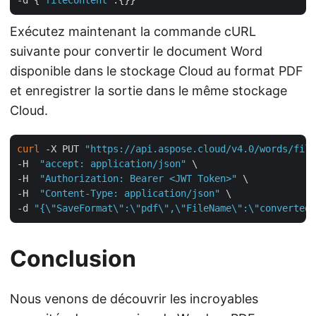
Exécutez maintenant la commande cURL
suivante pour convertir le document Word
disponible dans le stockage Cloud au format PDF
et enregistrer la sortie dans le même stockage
Cloud.
curl
 -X PUT 
"https://api.aspose.cloud/v4.0/words/file
-H  
"accept: application/json"
 \

-H  
"Authorization: Bearer <JWT Token>"
 \

-H  
"Content-Type: application/json"
 \

-d 
"{\"SaveFormat\":\"pdf\",\"FileName\":\"converted.
Conclusion
Nous venons de découvrir les incroyables