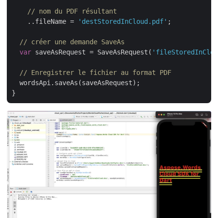
// nom du PDF résultant
    ..fileName = 
'destStoredInCloud.pdf'
;

// créer une demande SaveAs
var
 saveAsRequest = SaveAsRequest(
'fileStoredInClou
// Enregistrer le fichier au format PDF
  wordsApi.saveAs(saveAsRequest);
