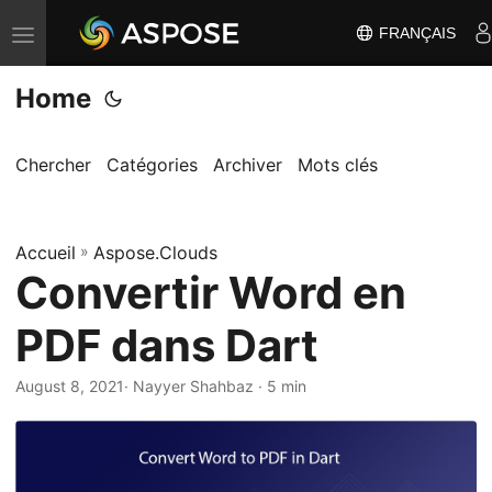
FRANÇAIS
B
a
Home
s
c
u
Chercher
Catégories
Archiver
Mots clés
l
e
Accueil
r
»
Aspose.Clouds
Convertir Word en
l
a
PDF dans Dart
n
a
August 8, 2021
· Nayyer Shahbaz · 5 min
v
i
g