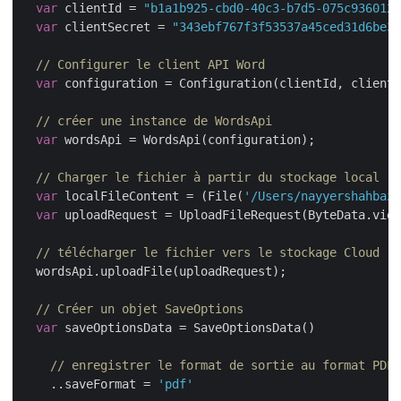
var
 clientId = 
"b1a1b925-cbd0-40c3-b7d5-075c9360124
var
 clientSecret = 
"343ebf767f3f53537a45ced31d6be34
// Configurer le client API Word
var
 configuration = Configuration(clientId, clientS
// créer une instance de WordsApi
var
 wordsApi = WordsApi(configuration);

// Charger le fichier à partir du stockage local
var
 localFileContent = (File(
'/Users/nayyershahbaz/
var
 uploadRequest = UploadFileRequest(ByteData.view
// télécharger le fichier vers le stockage Cloud
  wordsApi.uploadFile(uploadRequest);

// Créer un objet SaveOptions
var
 saveOptionsData = SaveOptionsData()

// enregistrer le format de sortie au format PDF
    ..saveFormat = 
'pdf'