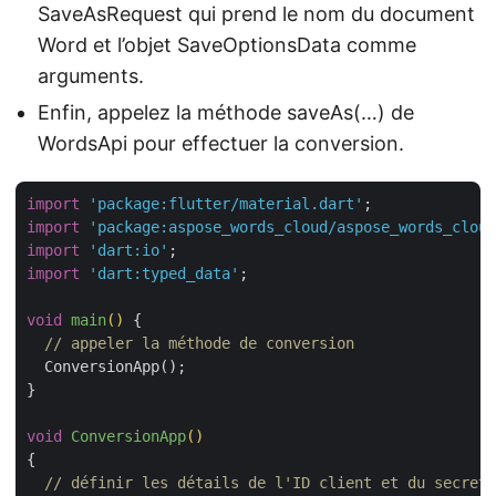
SaveAsRequest qui prend le nom du document
Word et l’objet SaveOptionsData comme
arguments.
Enfin, appelez la méthode saveAs(…) de
WordsApi pour effectuer la conversion.
import
'package:flutter/material.dart'
import
'package:aspose_words_cloud/aspose_words_cloud
import
'dart:io'
import
'dart:typed_data'
;

void
main
()
{

// appeler la méthode de conversion
  ConversionApp();

}

void
ConversionApp
()
{

// définir les détails de l'ID client et du secret 