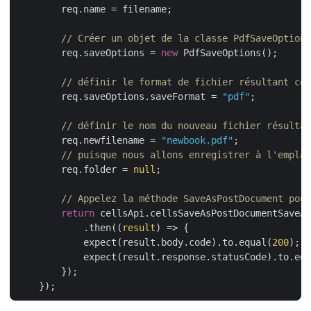
        req.name = filename;

// Créer un objet de la classe PdfSaveOptions
        req.saveOptions = 
new
 PdfSaveOptions();

// définir le format de fichier résultant com
        req.saveOptions.saveFormat = 
"pdf"
;

// définir le nom du nouveau fichier résultan
        req.newfilename = 
"newbook.pdf"
;

// puisque nous allons enregistrer à l'emplac
        req.folder = 
null
;

// Appelez la méthode SaveAsPostDocument pour
return
 cellsApi.cellsSaveAsPostDocumentSaveAs
            .then(
(
result
) =>
 {

            expect(result.body.code).to.equal(
200
);

            expect(result.response.statusCode).to.equ
        });
