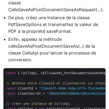
classe
CellsSaveAsPostDocumentSaveAsRequest(…).
De plus, créez une instance de la classe
PdfSaveOptions et transmettez la valeur de
PDF à la propriété saveFormat.
Enfin, appelez la méthode
cellsSaveAsPostDocumentSaveAs(..) de la
classe CellsApi pour lancer le processus de
conversion.
const
 { CellsApi, CellsSaveAs_PostDocumentSaveAsReque
// Obtenez votre ClientId et ClientSecret sur https:/
const
 clientId = 
"718e4235-8866-4ebe-bff4-f5a14a4b646
const
 clientSecret = 
"388e864b819d8b067a8b1cb625a2ea8
// créer une instance de CellsApi
const
 cellsApi = 
new
 CellsApi(clientId, clientSecret)