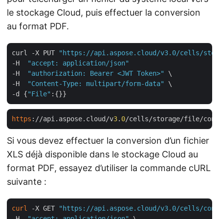
le stockage Cloud, puis effectuer la conversion
au format PDF.
curl -X PUT 
"https://api.aspose.cloud/v3.0/cells/stor
-H  
"accept: application/json"
-H  
"authorization: Bearer <JWT Token>"
 \

-H  
"Content-Type: multipart/form-data"
 \

-d {
"File"
https
://api.aspose.cloud/v
3
.
0
Si vous devez effectuer la conversion d’un fichier
XLS déjà disponible dans le stockage Cloud au
format PDF, essayez d’utiliser la commande cURL
suivante :
curl
 -X GET 
"https://api.aspose.cloud/v3.0/cells/cond
-H  
"accept: application/json"
 \
