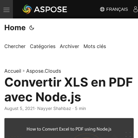
FRANÇAIS
B
a
Home
s
c
u
Chercher
Catégories
Archiver
Mots clés
l
e
Accueil
r
»
Aspose.Clouds
Convertir XLS en PDF
l
a
avec Node.js
n
a
August 5, 2021
· Nayyer Shahbaz · 5 min
v
i
g