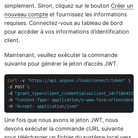
simplement. Sinon, cliquez sur le bouton
Créer un
nouveau compte
et fournissez les informations
requises. Connectez-vous au tableau de bord
pour accéder à vos informations d’identification
client.
Maintenant, veuillez exécuter la commande
suivante pour générer le jeton d’accès JWT.
curl
 -v 
"https://api.aspose.cloud/connect/token"
 \

-X POST \

-d 
"grant_type=client_credentials&client_id=718e4235-
-H 
"Content-Type: application/x-www-form-urlencoded"
 
-H 
"Accept: application/json"
Une fois que nous avons le jeton JWT, nous
devons exécuter la commande cURL suivante
pour télécharger un fichier du système local vers