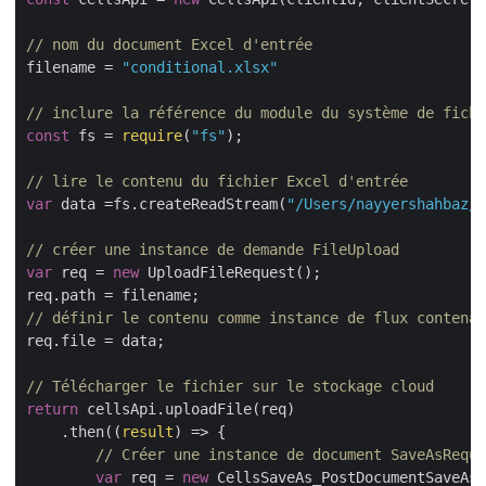
// nom du document Excel d'entrée
filename = 
"conditional.xlsx"
// inclure la référence du module du système de fichi
const
 fs = 
require
(
"fs"
);

// lire le contenu du fichier Excel d'entrée
var
 data =fs.createReadStream(
"/Users/nayyershahbaz/D
// créer une instance de demande FileUpload
var
 req = 
new
 UploadFileRequest();

// définir le contenu comme instance de flux contenan
req.file = data;

// Télécharger le fichier sur le stockage cloud
return
 cellsApi.uploadFile(req)

    .then(
(
result
) =>
 {

// Créer une instance de document SaveAsReque
var
 req = 
new
 CellsSaveAs_PostDocumentSaveAsR