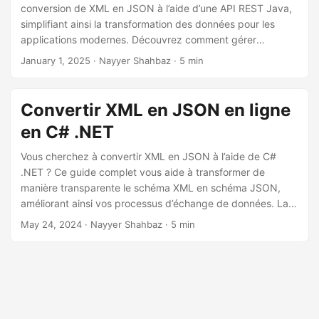
a
conversion de XML en JSON à l’aide d’une API REST Java,
t
simplifiant ainsi la transformation des données pour les
applications modernes. Découvrez comment gérer
i
efficacement la conversion de données structurées pour
January 1, 2025
· Nayyer Shahbaz · 5 min
o
permettre une intégration transparente, améliorer
n
l’interopérabilité et rationaliser vos flux de travail.
Convertir XML en JSON en ligne
en C# .NET
Vous cherchez à convertir XML en JSON à l’aide de C#
.NET ? Ce guide complet vous aide à transformer de
manière transparente le schéma XML en schéma JSON,
améliorant ainsi vos processus d’échange de données. La
conversion est effectuée avec le SDK .NET Cloud.
May 24, 2024
· Nayyer Shahbaz · 5 min