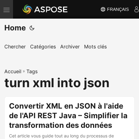
FRANÇAIS
B
a
Home
s
c
u
Chercher
Catégories
Archiver
Mots clés
l
e
Accueil
r
»
Tags
turn xml into json
l
a
n
Convertir XML en JSON à l'aide
a
de l'API REST Java – Simplifier la
v
i
transformation des données
g
Cet article vous guide tout au long du processus de