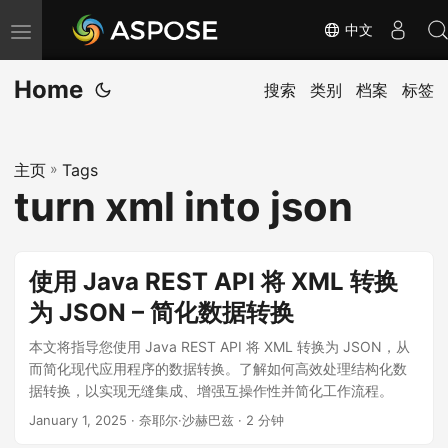
中文
切
换
Home
导
搜索
类别
档案
标签
航
主页
»
Tags
turn xml into json
使用 Java REST API 将 XML 转换
为 JSON – 简化数据转换
本文将指导您使用 Java REST API 将 XML 转换为 JSON，从
而简化现代应用程序的数据转换。了解如何高效处理结构化数
据转换，以实现无缝集成、增强互操作性并简化工作流程。
January 1, 2025
· 奈耶尔·沙赫巴兹 · 2 分钟