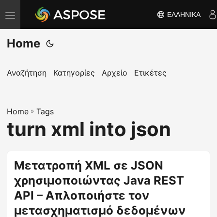
ΕΛΛΗΝΙΚΆ
Ε
ν
Home
α
λ
λ
Αναζήτηση
Κατηγορίες
Αρχείο
Ετικέτες
α
γ
Home
ή
»
Tags
turn xml into json
π
λ
ο
Μετατροπή XML σε JSON
ή
χρησιμοποιώντας Java REST
γ
η
API – Απλοποιήστε τον
σ
μετασχηματισμό δεδομένων