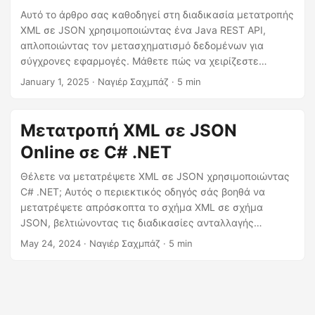
η
Αυτό το άρθρο σας καθοδηγεί στη διαδικασία μετατροπής
ς
XML σε JSON χρησιμοποιώντας ένα Java REST API,
απλοποιώντας τον μετασχηματισμό δεδομένων για
σύγχρονες εφαρμογές. Μάθετε πώς να χειρίζεστε
αποτελεσματικά τη μετατροπή δομημένων δεδομένων
January 1, 2025
· Ναγιέρ Σαχμπάζ · 5 min
για να επιτρέψετε την απρόσκοπτη ενοποίηση, να
βελτιώσετε τη διαλειτουργικότητα και να
βελτιστοποιήσετε τις ροές εργασίας σας.
Μετατροπή XML σε JSON
Online σε C# .NET
Θέλετε να μετατρέψετε XML σε JSON χρησιμοποιώντας
C# .NET; Αυτός ο περιεκτικός οδηγός σάς βοηθά να
μετατρέψετε απρόσκοπτα το σχήμα XML σε σχήμα
JSON, βελτιώνοντας τις διαδικασίες ανταλλαγής
δεδομένων σας. Η μετατροπή πραγματοποιείται με .NET
May 24, 2024
· Ναγιέρ Σαχμπάζ · 5 min
Cloud SDK.