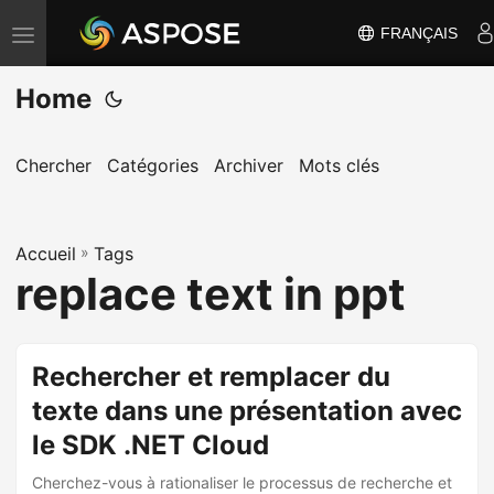
FRANÇAIS
B
a
Home
s
c
u
Chercher
Catégories
Archiver
Mots clés
l
e
Accueil
r
»
Tags
replace text in ppt
l
a
n
Rechercher et remplacer du
a
texte dans une présentation avec
v
i
le SDK .NET Cloud
g
Cherchez-vous à rationaliser le processus de recherche et