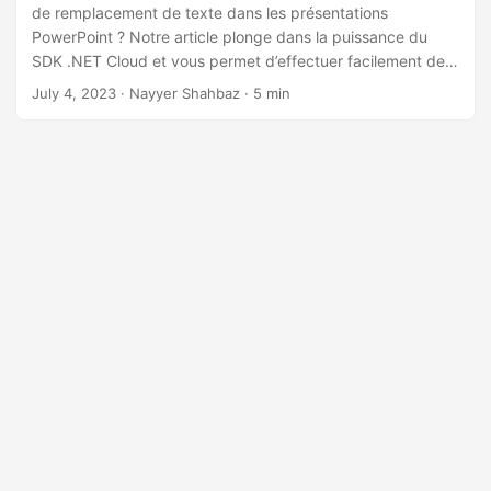
a
de remplacement de texte dans les présentations
t
PowerPoint ? Notre article plonge dans la puissance du
SDK .NET Cloud et vous permet d’effectuer facilement des
i
recherches de texte avancées et des opérations de
July 4, 2023
· Nayyer Shahbaz · 5 min
o
remplacement. Découvrez la commodité et l’efficacité de
n
l’automatisation des modifications de texte dans les fichiers
PowerPoint, économisant ainsi un temps et des efforts
précieux.