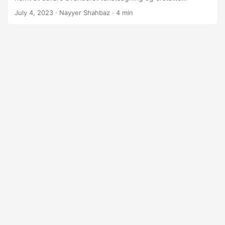
operationer. Oplev bekvemmeligheden og effektiviteten
July 4, 2023
· Nayyer Shahbaz · 4 min
ved at automatisere tekstændringer i PowerPoint-filer,
hvilket sparer værdifuld tid og kræfter.