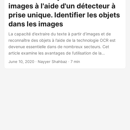
a
images à l'aide d'un détecteur à
t
prise unique. Identifier les objets
i
dans les images
o
n
La capacité d’extraire du texte à partir d’images et de
reconnaître des objets à l’aide de la technologie OCR est
devenue essentielle dans de nombreux secteurs. Cet
article examine les avantages de l’utilisation de la
reconnaissance optique de caractères (OCR) pour la
June 10, 2020
· Nayyer Shahbaz · 7 min
numérisation d’images et la détection d’objets via un
détecteur à tir unique (SSD).