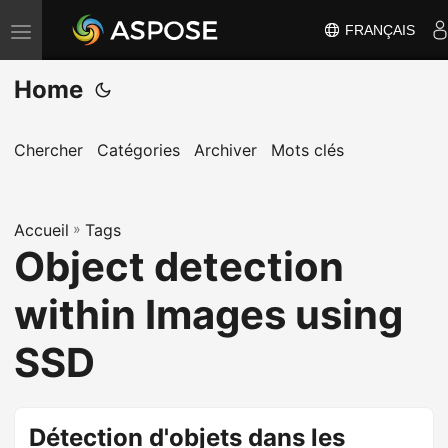
FRANÇAIS
B
a
Home
s
c
u
Chercher
Catégories
Archiver
Mots clés
l
e
Accueil
r
»
Tags
Object detection
l
a
within Images using
n
a
SSD
v
i
g
Détection d'objets dans les