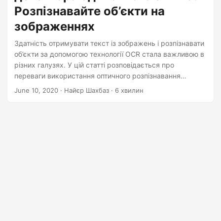
n
Розпізнавайте об’єкти на
зображеннях
Здатність отримувати текст із зображень і розпізнавати
об’єкти за допомогою технології OCR стала важливою в
різних галузях. У цій статті розповідається про
переваги використання оптичного розпізнавання
символів (OCR) для сканування зображень і виявлення
June 10, 2020
· Найєр Шахбаз · 6 хвилин
об’єктів за допомогою одноразового детектора (SSD).