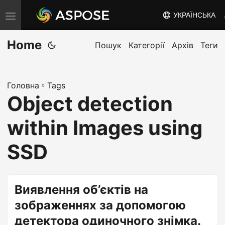
УКРАЇНСЬКА
T
o
Home
g
Пошук
Категорії
Архів
Теги
g
l
Головна
»
Tags
e
Object detection
n
a
within Images using
v
i
SSD
g
a
t
Виявлення об’єктів на
i
зображеннях за допомогою
o
детектора одиночного знімка.