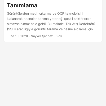
i
Tanımlama
r
Görüntülerden metin çıkarma ve OCR teknolojisini
kullanarak nesneleri tanıma yeteneği çeşitli sektörlerde
olmazsa olmaz hale geldi. Bu makale, Tek Atış Dedektörü
(SSD) aracılığıyla görüntü tarama ve nesne algılama için
Optik Karakter Tanıma (OCR) kullanmanın faydalarını ele
June 10, 2020
· Nayyer Şahbaz · 6 dk
alıyor.