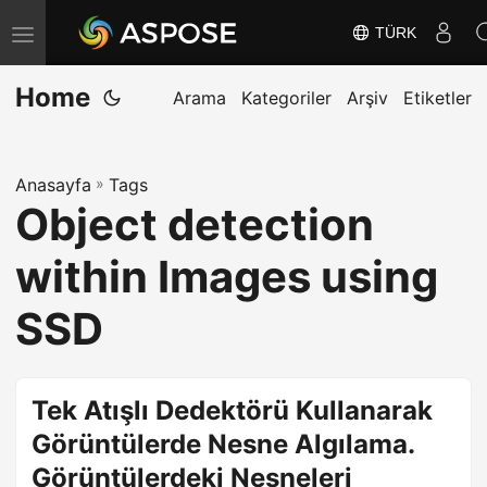
TÜRK
G
e
Home
z
Arama
Kategoriler
Arşiv
Etiketler
i
n
Anasayfa
»
Tags
m
Object detection
e
y
within Images using
i
D
SSD
e
ğ
i
Tek Atışlı Dedektörü Kullanarak
ş
Görüntülerde Nesne Algılama.
t
Görüntülerdeki Nesneleri