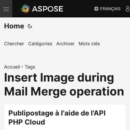
FRANÇAIS
B
a
Home
s
c
u
Chercher
Catégories
Archiver
Mots clés
l
e
Accueil
r
»
Tags
Insert Image during
l
a
Mail Merge operation
n
a
v
Publipostage à l'aide de l'API
i
PHP Cloud
g