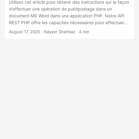
a
Utilisez cet article pour obtenir des instructions sur la façon
d’effectuer une opération de publipostage dans un
t
document MS Word dans une application PHP. Notre API
i
REST PHP offre les capacités nécessaires pour effectuer
o
une opération de publipostage transparente afin de
August 17, 2020
· Nayyer Shahbaz · 4 min
n
générer des documents dynamiques.