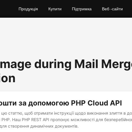
Продукція
Купити
Підтримка
Веб -сайти
 Image during Mail Merg
ion
ошти за допомогою PHP Cloud API
цю статтю, щоб отримати інструкції щодо виконання злиття в д
і PHP. Наш PHP REST API пропонує можливості для безперебійно
 для створення динамічних документів.