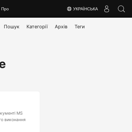
Про
УКРАЇНСЬКА
Пошук
Категорії
Архів
Теги
e
окументі MS
го виконання