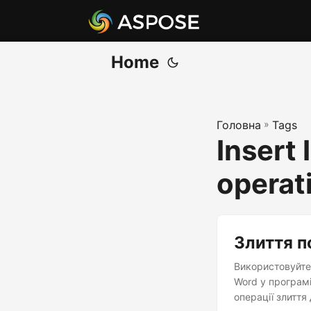
Home
Головна
»
Tags
Insert
operat
Злиття п
Використовуйте 
Word у програм
операції злиття