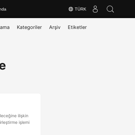
nda
TÜRK
rama
Kategoriler
Arşiv
Etiketler
e
eceğine ilişkin
rleştirme işlemi