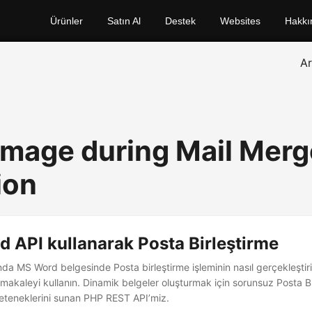
Ürünler
Satın Al
Destek
Websites
Hakkı
A
 Image during Mail Merg
ion
 API kullanarak Posta Birleştirme
a MS Word belgesinde Posta birleştirme işleminin nasıl gerçekleştiril
u makaleyi kullanın. Dinamik belgeler oluşturmak için sorunsuz Posta Bi
eteneklerini sunan PHP REST API’miz.