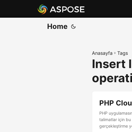
Home
Anasayfa
»
Tags
Insert
operat
PHP Cloud
PHP uygulamasınd
talimatlar için b
gerçekleştirme y