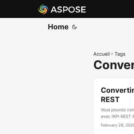
Home
Accueil
»
Tags
Conver
Convertir
REST
Vous pouvez con
avec l’API REST 
February 28, 202