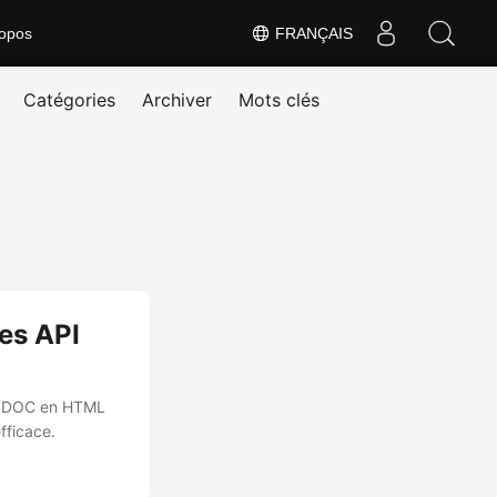
opos
FRANÇAIS
Catégories
Archiver
Mots clés
des API
ou DOC en HTML
fficace.