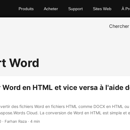
Produits
Acheter
Support
Sites Web
À Pr
Chercher
t Word
 Word en HTML et vice versa à l'aide 
vertir des fichiers Word en fichiers HTML comme DOCX en HTML 
Aspose.Words Cloud. La conversion de Word en HTML est simple et e
0
· Farhan Raza · 4 min