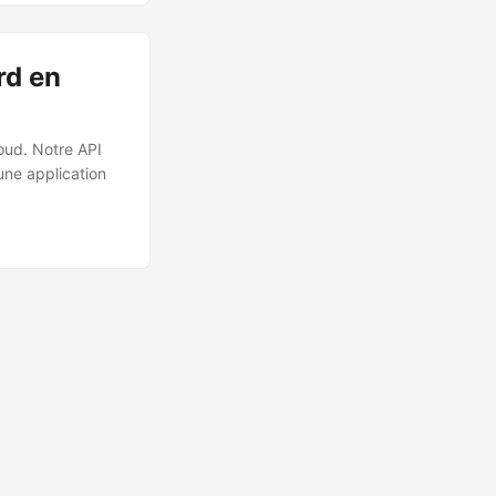
rd en
oud. Notre API
une application