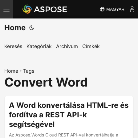
MAGYAR
T
o
Home
g
g
l
Keresés
Kategóriák
Archívum
Címkék
e
n
Home
a
»
Tags
Convert Word
v
i
g
A Word konvertálása HTML-re és
a
fordítva a REST API-k
t
i
segítségével
o
Az Aspose.Words Cloud REST API-val konvertálhatja a