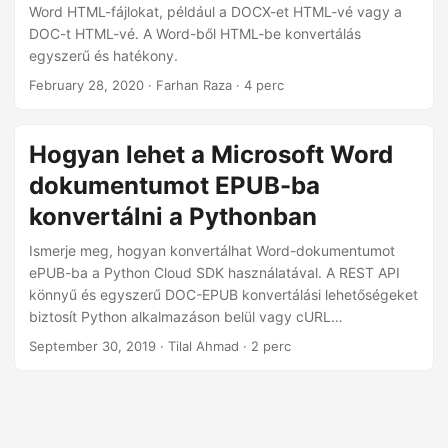
n
Word HTML-fájlokat, például a DOCX-et HTML-vé vagy a
DOC-t HTML-vé. A Word-ből HTML-be konvertálás
egyszerű és hatékony.
February 28, 2020
· Farhan Raza · 4 perc
Hogyan lehet a Microsoft Word
dokumentumot EPUB-ba
konvertálni a Pythonban
Ismerje meg, hogyan konvertálhat Word-dokumentumot
ePUB-ba a Python Cloud SDK használatával. A REST API
könnyű és egyszerű DOC-EPUB konvertálási lehetőségeket
biztosít Python alkalmazáson belül vagy cURL
parancsokon keresztül.
September 30, 2019
· Tilal Ahmad · 2 perc