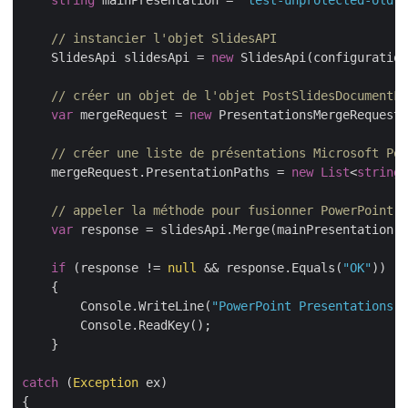
string
 mainPresentation = 
"test-unprotected-old.p
// instancier l'objet SlidesAPI
    SlidesApi slidesApi = 
new
 SlidesApi(configuration
// créer un objet de l'objet PostSlidesDocumentFr
var
 mergeRequest = 
new
 PresentationsMergeRequest(
// créer une liste de présentations Microsoft Pow
    mergeRequest.PresentationPaths = 
new
List
<
string
>
// appeler la méthode pour fusionner PowerPoint e
var
 response = slidesApi.Merge(mainPresentation, 
if
 (response != 
null
 && response.Equals(
"OK"
))

    {

        Console.WriteLine(
"PowerPoint Presentations s
        Console.ReadKey();

    }

catch
 (
Exception
 ex)

{
