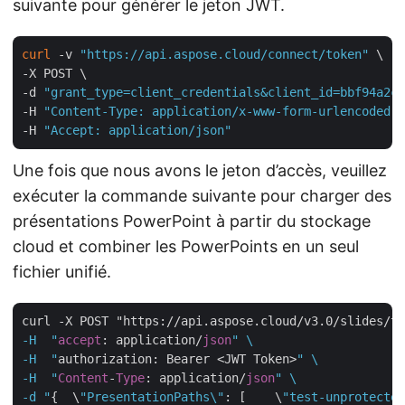
suivante pour générer le jeton JWT.
curl
 -v 
"https://api.aspose.cloud/connect/token"
 \

-X POST \

-d 
"grant_type=client_credentials&client_id=bbf94a2c-
-H 
"Content-Type: application/x-www-form-urlencoded"
 
-H 
"Accept: application/json"
Une fois que nous avons le jeton d’accès, veuillez
exécuter la commande suivante pour charger des
présentations PowerPoint à partir du stockage
cloud et combiner les PowerPoints en un seul
fichier unifié.
curl -X POST "https://api.aspose.cloud/v3.0/slides/te
-H  "
accept
: application/
json
" \

-H  "
authorization: Bearer <JWT Token>
" \

-H  "
Content
-
Type
: application/
json
" \

-d "
{  \
"PresentationPaths\"
: [    \
"test-unprotected