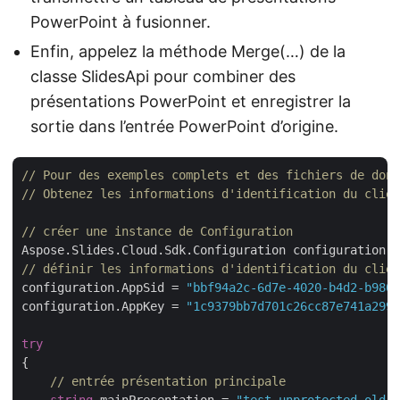
PowerPoint à fusionner.
Enfin, appelez la méthode Merge(…) de la
classe SlidesApi pour combiner des
présentations PowerPoint et enregistrer la
sortie dans l’entrée PowerPoint d’origine.
// Pour des exemples complets et des fichiers de donn
// Obtenez les informations d'identification du clien
// créer une instance de Configuration
Aspose.Slides.Cloud.Sdk.Configuration configuration =
// définir les informations d'identification du clien
configuration.AppSid = 
"bbf94a2c-6d7e-4020-b4d2-b9809
configuration.AppKey = 
"1c9379bb7d701c26cc87e741a2998
try
{

// entrée présentation principale