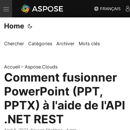
FRANÇAIS
B
a
Home
s
c
u
Chercher
Catégories
Archiver
Mots clés
l
e
Accueil
r
»
Aspose.Clouds
Comment fusionner
l
a
PowerPoint (PPT,
n
a
PPTX) à l'aide de l'API
v
.NET REST
i
g
April 8, 2022
· Nayyer Shahbaz · 4 min