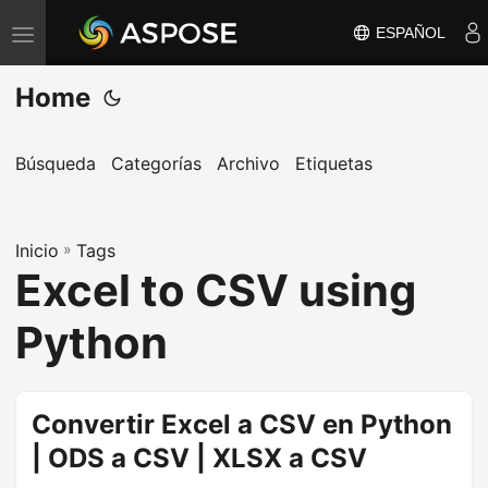
ESPAÑOL
A
l
Home
t
e
r
Búsqueda
Categorías
Archivo
Etiquetas
n
a
Inicio
r
»
Tags
Excel to CSV using
n
a
Python
v
e
g
Convertir Excel a CSV en Python
a
| ODS a CSV | XLSX a CSV
c