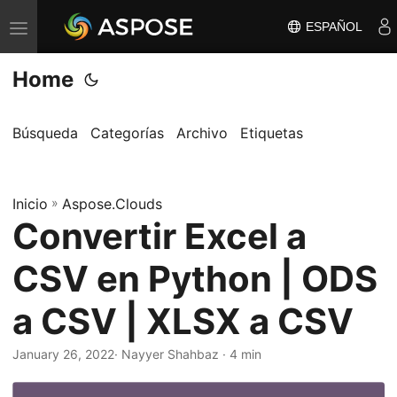
ESPAÑOL
A
l
Home
t
e
r
Búsqueda
Categorías
Archivo
Etiquetas
n
a
Inicio
r
»
Aspose.Clouds
Convertir Excel a
n
a
CSV en Python | ODS
v
e
a CSV | XLSX a CSV
g
a
January 26, 2022
· Nayyer Shahbaz · 4 min
c