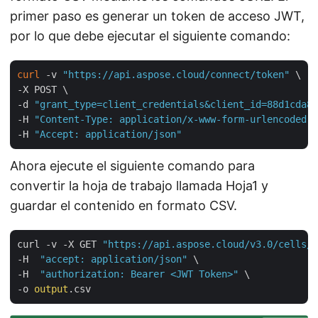
primer paso es generar un token de acceso JWT,
por lo que debe ejecutar el siguiente comando:
curl
 -v 
"https://api.aspose.cloud/connect/token"
 \

-X POST \

-d 
"grant_type=client_credentials&client_id=88d1cda8-
-H 
"Content-Type: application/x-www-form-urlencoded"
 
-H 
"Accept: application/json"
Ahora ejecute el siguiente comando para
convertir la hoja de trabajo llamada Hoja1 y
guardar el contenido en formato CSV.
curl -v -X GET 
"https://api.aspose.cloud/v3.0/cells/I
-H  
"accept: application/json"
 \

-H  
"authorization: Bearer <JWT Token>"
 \

-o 
output