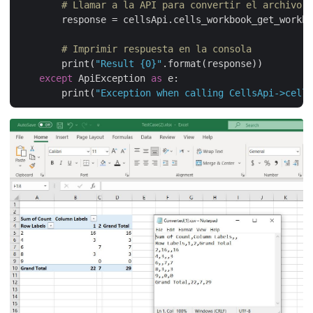
# Llamar a la API para convertir el archivo X
        response = cellsApi.cells_workbook_get_workbo
# Imprimir respuesta en la consola 
        print(
"Result {0}"
.format(response))

except
 ApiException 
as
 e:

        print(
"Exception when calling CellsApi->cells