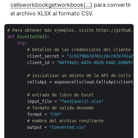
cellsworkbookgetworkbook(…)
para convertir
el archivo XLSX al formato CSV.
# Para obtener más ejemplos, visite https://github.co
def
ExceltoCSV
():
try
:

# Detalles de las credenciales del cliente de
        client_secret = 
"1c9379bb7d701c26cc87e741a299
        client_id = 
"bbf94a2c-6d7e-4020-b4d2-b9809741
# inicializar un objeto de la API de Cells Cl
        cellsApi = asposecellscloud.CellsApi(client_i
# entrada de libro de Excel
        input_file = 
"TestCase(2).xlsx"
# formato de salida deseado
        format = 
"CSV"
# nombre del archivo resultante
        output = 
"Converted.csv"