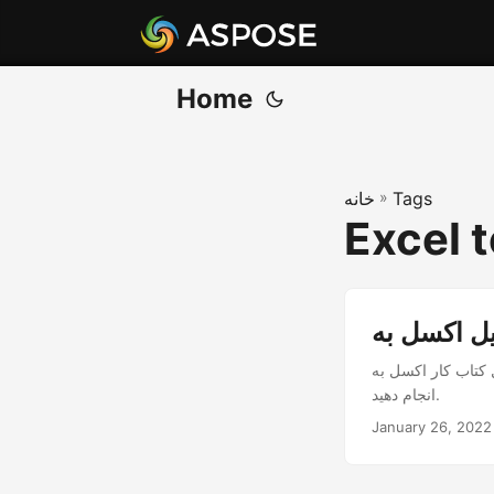
Home
Tags
»
خانه
Excel 
ده از Python REST API. تبدیل XLSX به XSV را با حداقل خطوط کد
انجام دهید.
January 26, 2022