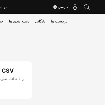
فارسی
در بار
برچسب ها
بایگانی
دسته بندی ها
جس
تبدیل اکسل به CSV در پایتون | ODS به CSV | XLSX به CSV