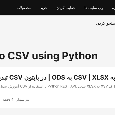
ه
وب سایت ها
حمایت کردن
خرید
محصولات
تجو کردن
to CSV using Python
آموزش تبدیل کتاب کار اکسل به CSV با استفا
· نیر شهباز · 4 دقیقه