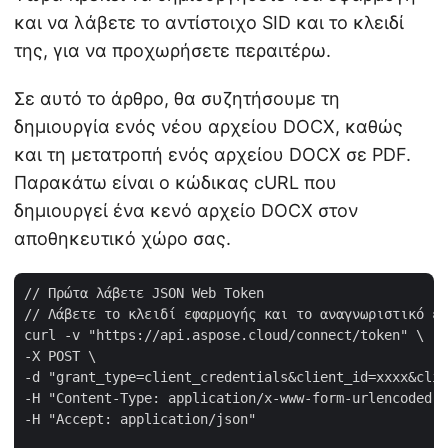
και να λάβετε το αντίστοιχο SID και το κλειδί
της, για να προχωρήσετε περαιτέρω.
Σε αυτό το άρθρο, θα συζητήσουμε τη
δημιουργία ενός νέου αρχείου DOCX, καθώς
και τη μετατροπή ενός αρχείου DOCX σε PDF.
Παρακάτω είναι ο κώδικας cURL που
δημιουργεί ένα κενό αρχείο DOCX στον
αποθηκευτικό χώρο σας.
// Πρώτα λάβετε JSON Web Token

// Λάβετε το κλειδί εφαρμογής και το αναγνωριστικό εφ
curl -v "https://api.aspose.cloud/connect/token" \

-X POST \

-d "grant_type=client_credentials&client_id=xxxx&clie
-H "Content-Type: application/x-www-form-urlencoded" 
-H "Accept: application/json"
