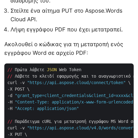
διαδρομής του.
Στείλτε ένα αίτημα PUT στο Aspose.Words
Cloud API.
Λήψη εγγράφου PDF που έχει μετατραπεί.
Ακολουθεί ο κώδικας για τη μετατροπή ενός
εγγράφου Word σε αρχείο PDF:
//
 Πρώτα λάβετε 
JSON
//
 Λάβετε το κλειδί εφαρμογής και το αναγνωριστικό εφ
curl -v 
"https://api.aspose.cloud/connect/token"
 \

-X POST \

-d 
"grant_type=client_credentials&client_id=xxxx&clie
-H 
"Content-Type: application/x-www-form-urlencoded"
 
-H 
"Accept: application/json"
//
 Παράδειγμα cURL για μετατροπή εγγράφου MS Word σε 
curl -v 
"https://api.aspose.cloud/v4.0/words/convert?
-X PUT \
