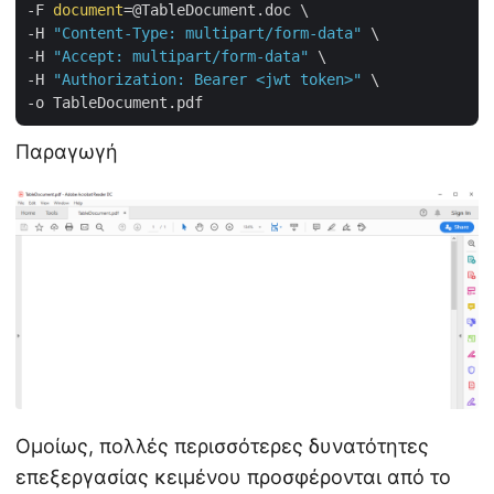
-F 
document
=@TableDocument.doc \

-H 
"Content-Type: multipart/form-data"
 \

-H 
"Accept: multipart/form-data"
 \

-H 
"Authorization: Bearer <jwt token>"
 \

Παραγωγή
Ομοίως, πολλές περισσότερες δυνατότητες
επεξεργασίας κειμένου προσφέρονται από το