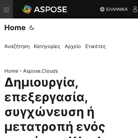
ΕΛΛΗΝΙΚΆ
Ε
ν
Home
α
λ
λ
Αναζήτηση
Κατηγορίες
Αρχείο
Ετικέτες
α
γ
Home
ή
»
Aspose.Clouds
Δημιουργία,
π
λ
επεξεργασία,
ο
ή
συγχώνευση ή
γ
μετατροπή ενός
η
σ