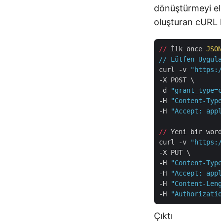
dönüştürmeyi el
oluşturan cURL 
//
 İlk önce 
JSO
// Lütfen Uygul
curl -v 
"https:
-X POST \

-d 
"grant_type=
-H 
"Content-Typ
-H 
"Accept: app
//
 Yeni bir wor
curl -v 
"https:
-X PUT \

-H 
"Content-Typ
-H 
"Accept: app
-H 
"Content-Len
-H 
"Authorizati
Çıktı