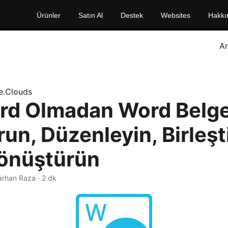
Ürünler
Satın Al
Destek
Websites
Hakkı
A
e.Clouds
d Olmadan Word Belge
un, Düzenleyin, Birleşt
önüştürün
arhan Raza · 2 dk