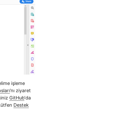
elime işleme
sları
’nı ziyaret
ğiniz
GitHub
‘da
 Lütfen
Destek