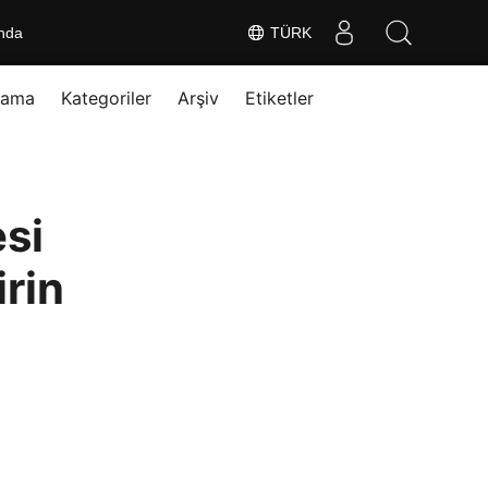
nda
TÜRK
rama
Kategoriler
Arşiv
Etiketler
si
irin