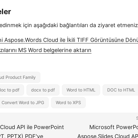
eler
 edinmek için aşağıdaki bağlantıları da ziyaret etmenizi
i Aspose.Words Cloud ile İkili TIFF Görüntüsüne Dön
ılarını MS Word belgelerine aktarın
ud Product Family
doc to pdf
docx to pdf
Word to HTML
DOC to HTML
Convert Word to JPG
Word to XPS
 Cloud API ile PowerPoint
Microsoft PowerP
T, PPTX) PDF'ye
Aspose.Slides Cloud AP