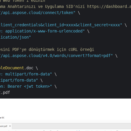
N Web Token'ı edinin
ama Anahtarınızı ve Uygulama SID'nizi https://dashboard.
//api.aspose.cloud/connect/token"
 \

client_credentials&client_id=xxxx&client_secret=xxxx"
 \

e: application/x-www-form-urlencoded"
 \

lication/json"
esini PDF'ye dönüştürmek için cURL örneği
//api.aspose.cloud/v4.0/words/convert?format=pdf"
 \

bleDocument
.doc \

e: multipart/form-data"
 \

tipart/form-data"
 \

on: Bearer <jwt token>"
 \
