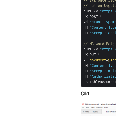
// İlk önce JSO
// Lütfen Uygul
curl -v 
"https:
-X POST \

-d 
"grant_type=
-H 
"Content-Typ
-H 
"Accept: app
// MS Word Belg
curl -v 
"https:
-X PUT \

-F 
document
=
@Ta
-H 
"Content-Typ
-H 
"Accept: mul
-H 
"Authorizati
Çıktı