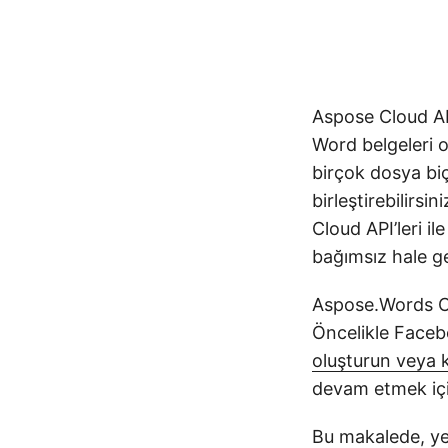
Aspose Cloud AP
Word belgeleri 
birçok dosya biç
birleştirebilirs
Cloud API’leri il
bağımsız hale ge
Aspose.Words Cl
Öncelikle Faceb
oluşturun veya 
devam etmek için
Bu makalede, ye