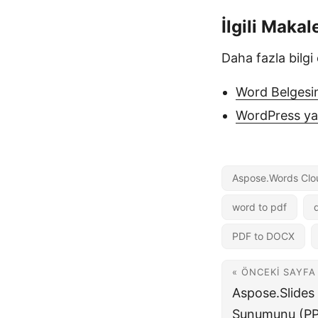
İlgili Makal
Daha fazla bilgi
Word Belgesin
WordPress yaz
Aspose.Words Clo
word to pdf
PDF to DOCX
« ÖNCEKI SAYFA
Aspose.Slides
Sunumunu (PP