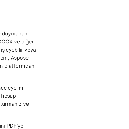
yaç duymadan
 DOCX ve diğer
işleyebilir veya
İşlem, Aspose
kten platformdan
nceleyelim.
r hesap
şturmanız ve
ını PDF’ye