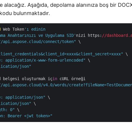
e alacağız. Aşağıda, depolama alanınıza boş bir DOC
kodu bulunmaktadır.
N
 Web Token
'ı edinin

ama Anahtarınızı ve Uygulama SID'
nizi https:
//dashboard.
//api.aspose.cloud/connect/token"
 \

client_credentials&client_id=xxxx&client_secret=xxxx"
 \

e: application/x-www-form-urlencoded"
 \

lication/json"
d belgesi oluşturmak iç
in
 cURL örneği

//api.aspose.cloud/v4.0/words/create?fileName=TestDocume
e: application/json"
 \

lication/json"
 \

gth: 0"
 \

on: Bearer <jwt token>"