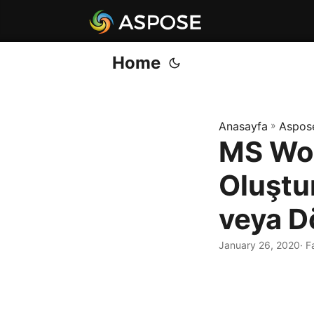
Home
Anasayfa
»
Aspos
MS Wor
Oluştur
veya D
January 26, 2020
· F