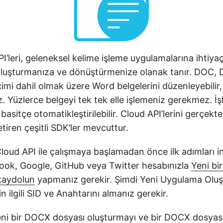
I’leri, geleneksel kelime işleme uygulamalarına ihti
oluşturmanıza ve dönüştürmenize olanak tanır. DOC,
imi dahil olmak üzere Word belgelerini düzenleyebilir, 
iniz. Yüzlerce belgeyi tek tek elle işlemeniz gerekmez. 
e basitçe otomatikleştirilebilir. Cloud API’lerini gerçe
tiren çeşitli SDK’ler mevcuttur.
oud API ile çalışmaya başlamadan önce ilk adımları i
ook, Google, GitHub veya Twitter hesabınızla
Yeni bi
kaydolun
yapmanız gerekir. Şimdi Yeni Uygulama Olu
 ilgili SID ve Anahtarını almanız gerekir.
ni bir DOCX dosyası oluşturmayı ve bir DOCX dosyas