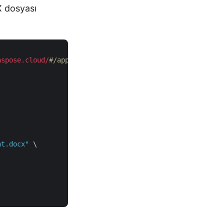
X dosyası
aspose.cloud/
#/apps adresinden alın. Lütfen Uygulama Ana
nt.docx"
 \
