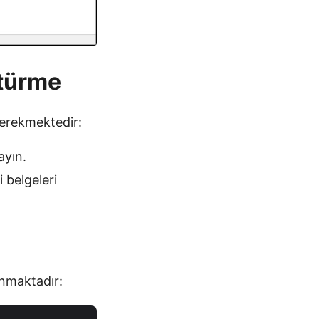
ştürme
gerekmektedir:
ayın.
 belgeleri
nmaktadır: