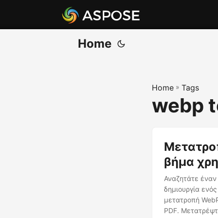
Home
Home
»
Tags
webp t
Μετατροπ
βήμα χρη
Αναζητάτε έναν 
δημιουργία ενός
μετατροπή WebP
PDF. Μετατρέψτε