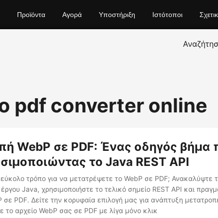
Προϊόντα
Αγορά
Υποστήριξη
Ιστότοποι
Σχετι
Αναζήτη
o pdf converter online
ή WebP σε PDF: Ένας οδηγός βήμα 
σιμοποιώντας το Java REST API
εύκολο τρόπο για να μετατρέψετε το WebP σε PDF; Ανακαλύψτε τ
 έργου Java, χρησιμοποιήστε το τελικό σημείο REST API και πραγ
 σε PDF. Δείτε την κορυφαία επιλογή μας για ανάπτυξη μετατρο
 το αρχείο WebP σας σε PDF με λίγα μόνο κλικ