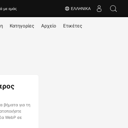
κά με εμάς
ΕΛΛΗΝΙΚΆ
ση
Κατηγορίες
Αρχείο
Ετικέτες
προς
α βήματα για τη
ματοποιήστε
πέα WebP σε