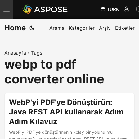
TÜRK
G
e
Home
z
Arama
Kategoriler
Arşiv
Etiketler
i
n
Anasayfa
»
Tags
m
webp to pdf
e
y
converter online
i
D
e
WebP'yi PDF'ye Dönüştürün:
ğ
Java REST API kullanarak Adım
i
Adım Kılavuz
ş
t
WebP’yi PDF’ye dönüştürmenin kolay bir yolunu mu
arıyorsunuz? Java projesi oluşturma, REST API uç noktasını