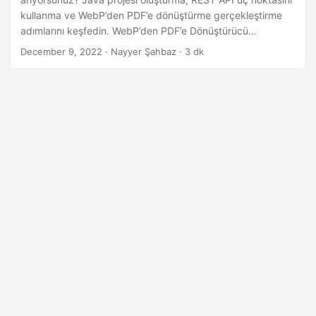
i
kullanma ve WebP’den PDF’e dönüştürme gerçekleştirme
r
adımlarını keşfedin. WebP’den PDF’e Dönüştürücü
geliştirmek için en iyi seçimimize göz atın. WebP dosyanızı
December 9, 2022
· Nayyer Şahbaz · 3 dk
sadece birkaç tıklamayla PDF’ye dönüştürün