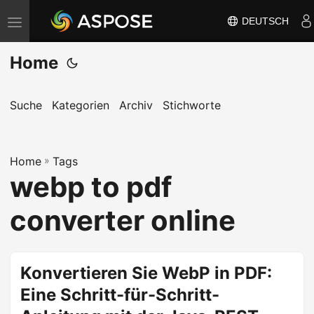
DEUTSCH
N
a
Home
v
i
g
Suche
Kategorien
Archiv
Stichworte
a
t
Home
i
»
Tags
webp to pdf
o
n
converter online
u
m
s
Konvertieren Sie WebP in PDF:
c
Eine Schritt-für-Schritt-
h