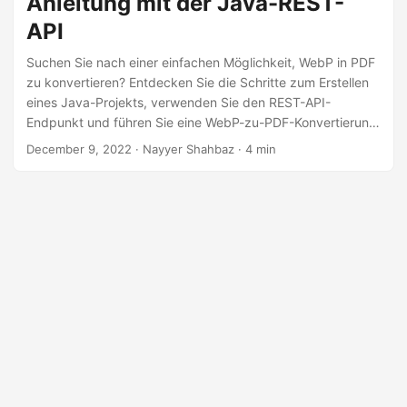
Anleitung mit der Java-REST-
a
API
l
t
Suchen Sie nach einer einfachen Möglichkeit, WebP in PDF
e
zu konvertieren? Entdecken Sie die Schritte zum Erstellen
eines Java-Projekts, verwenden Sie den REST-API-
n
Endpunkt und führen Sie eine WebP-zu-PDF-Konvertierung
durch. Schauen Sie sich unsere Top-Auswahl für die
December 9, 2022
· Nayyer Shahbaz · 4 min
Entwicklung von WebP to PDF Converter an. Konvertieren
Sie Ihre WebP-Datei mit nur wenigen Klicks in PDF