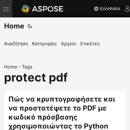
ΕΛΛΗΝΙΚΆ
Ε
ν
Home
α
λ
λ
Αναζήτηση
Κατηγορίες
Αρχείο
Ετικέτες
α
γ
Home
ή
»
Tags
protect pdf
π
λ
ο
Πώς να κρυπτογραφήσετε και
ή
να προστατέψετε το PDF με
γ
η
κωδικό πρόσβασης
σ
χρησιμοποιώντας το Python