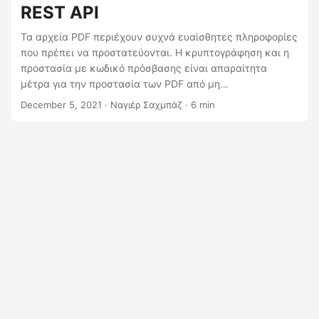
η
REST API
ς
Τα αρχεία PDF περιέχουν συχνά ευαίσθητες πληροφορίες
που πρέπει να προστατεύονται. Η κρυπτογράφηση και η
προστασία με κωδικό πρόσβασης είναι απαραίτητα
μέτρα για την προστασία των PDF από μη
εξουσιοδοτημένη πρόσβαση και επεξεργασία. Σε αυτήν
December 5, 2021
· Ναγιέρ Σαχμπάζ · 6 min
την ανάρτηση ιστολογίου, θα σας καθοδηγήσουμε στη
διαδικασία κρυπτογράφησης και προστασίας αρχείων
PDF με κωδικό πρόσβασης χρησιμοποιώντας το Python
REST API. Θα μάθετε πώς να προσθέτετε έναν κωδικό
πρόσβασης, να κλειδώνετε το αρχείο PDF και να το
προστατεύετε από επεξεργασία για να διασφαλίζετε ότι
τα έγγραφά σας είναι ασφαλή και ασφαλή. Ακολουθήστε
τις οδηγίες βήμα προς βήμα και προστατέψτε τα αρχεία
PDF σας σήμερα.