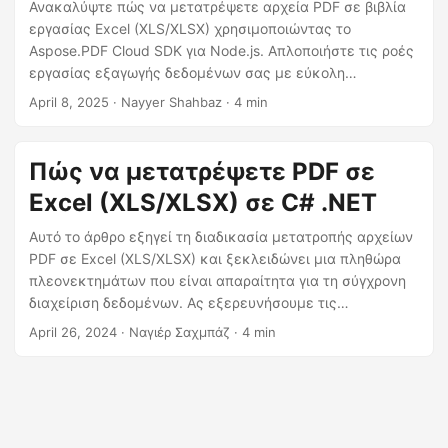
η
Ανακαλύψτε πώς να μετατρέψετε αρχεία PDF σε βιβλία
εργασίας Excel (XLS/XLSX) χρησιμοποιώντας το
ς
Aspose.PDF Cloud SDK για Node.js. Απλοποιήστε τις ροές
εργασίας εξαγωγής δεδομένων σας με εύκολη
μετατροπή PDF σε υπολογιστικό φύλλο.
April 8, 2025
· Nayyer Shahbaz · 4 min
Πώς να μετατρέψετε PDF σε
Excel (XLS/XLSX) σε C# .NET
Αυτό το άρθρο εξηγεί τη διαδικασία μετατροπής αρχείων
PDF σε Excel (XLS/XLSX) και ξεκλειδώνει μια πληθώρα
πλεονεκτημάτων που είναι απαραίτητα για τη σύγχρονη
διαχείριση δεδομένων. Ας εξερευνήσουμε τις
λεπτομέρειες σχετικά με τον τρόπο με τον οποίο αυτή η
April 26, 2024
· Ναγιέρ Σαχμπάζ · 4 min
διαδικασία μετασχηματισμού μπορεί να φέρει
επανάσταση στη ροή εργασιών σας και να σας
εξουσιοδοτήσει με χρήσιμες πληροφορίες.