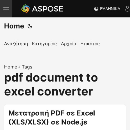
ΕΛΛΗΝΙΚΆ
Ε
ν
Home
α
λ
λ
Αναζήτηση
Κατηγορίες
Αρχείο
Ετικέτες
α
γ
Home
ή
»
Tags
pdf document to
π
λ
excel converter
ο
ή
γ
Μετατροπή PDF σε Excel
η
(XLS/XLSX) σε Node.js
σ